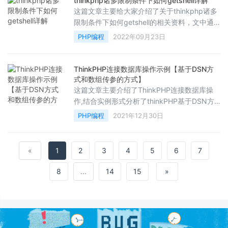
thinkphp诸多限制条件下如何getshell详解
这篇文章主要给大家介绍了关于thinkphp诸多
限制条件下如何getshell的相关资料，文中通
过示例代码介绍的非常详细，对大家的学习或
PHP编程
2022年09月23日
者工作具有一定的参考学习价值，需要的朋友
们下面随着小编来一起学习学习吧
ThinkPHP连接数据库操作示例【基于DSN方
式和数组传参的方式】
这篇文章主要介绍了ThinkPHP连接数据库操
作,结合实例形式分析了thinkPHP基于DSN方
式和数组传参的方式进行数据库连接的实现步
PHP编程
2021年12月30日
骤与属性设置、控制器、模板使用等相关操作
技巧,需要的朋友可以参考下
«
1
2
3
4
5
6
7
8
...
14
15
»