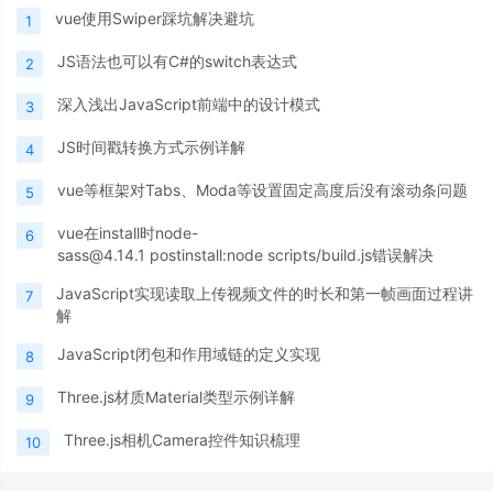
vue使用Swiper踩坑解决避坑
1
JS语法也可以有C#的switch表达式
2
深入浅出JavaScript前端中的设计模式
3
JS时间戳转换方式示例详解
4
vue等框架对Tabs、Moda等设置固定高度后没有滚动条问题
5
vue在install时node-
6
sass@4.14.1 postinstall:node scripts/build.js错误解决
JavaScript实现读取上传视频文件的时长和第一帧画面过程讲
7
解
JavaScript闭包和作用域链的定义实现
8
Three.js材质Material类型示例详解
9
Three.js相机Camera控件知识梳理
10