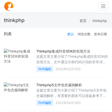
Togg
navig
thinkphp
首页
thinkphp
列表
默认
浏览次数
发布日期
Thinkphp集成抖音SDK的实现方法
这篇文章主要介绍了Thinkphp集成抖音SDK的
实现方法，文中通过示例代码介绍的非常详
细，对大家的学习或者工作具有一定的参考学
PHP编程
2022年02月15日
习价值，需要的朋友们下面随着小编来一起学
习学习吧
Thinkphp5文件包含漏洞解析
这篇文章主要为大家介绍了Thinkphp5文件包
含漏洞解析，有需要的朋友可以借鉴参考下，
希望能够有所帮助，祝大家多多进步，早日升
PHP编程
2022年04月16日
职加薪