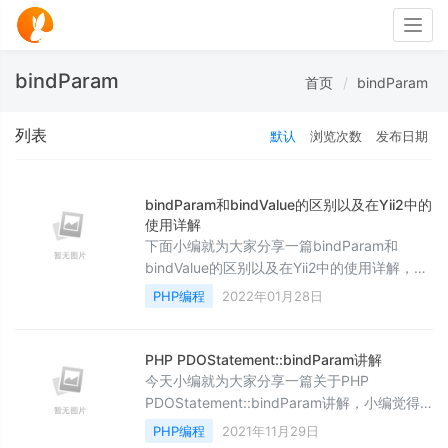
Togg
navig
bindParam
首页
bindParam
列表
默认
浏览次数
发布日期
bindParam和bindValue的区别以及在Yii2中的
使用详解
下面小编就为大家分享一篇bindParam和
bindValue的区别以及在Yii2中的使用详解，具
有很好的参考价值，希望对大家有所帮助。一
PHP编程
2022年01月28日
起跟随小编过来看看吧
PHP PDOStatement::bindParam讲解
今天小编就为大家分享一篇关于PHP
PDOStatement::bindParam讲解，小编觉得
内容挺不错的，现在分享给大家，具有很好的
PHP编程
2021年11月29日
参考价值，需要的朋友一起跟随小编来看看吧