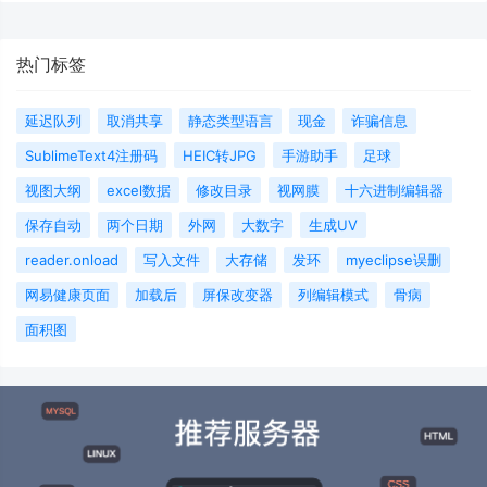
热门标签
延迟队列
取消共享
静态类型语言
现金
诈骗信息
SublimeText4注册码
HEIC转JPG
手游助手
足球
视图大纲
excel数据
修改目录
视网膜
十六进制编辑器
保存自动
两个日期
外网
大数字
生成UV
reader.onload
写入文件
大存储
发环
myeclipse误删
网易健康页面
加载后
屏保改变器
列编辑模式
骨病
面积图