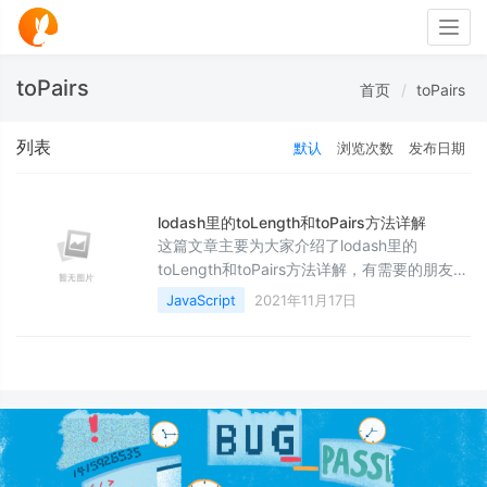
Togg
navig
toPairs
首页
toPairs
列表
默认
浏览次数
发布日期
lodash里的toLength和toPairs方法详解
这篇文章主要为大家介绍了lodash里的
toLength和toPairs方法详解，有需要的朋友可
以借鉴参考下，希望能够有所帮助，祝大家多
JavaScript
2021年11月17日
多进步，早日升职加薪