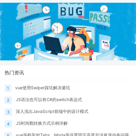
热门资讯
vue使用Swiper踩坑解决避坑
1
JS语法也可以有C#的switch表达式
2
深入浅出JavaScript前端中的设计模式
3
JS时间戳转换方式示例详解
4
vue等框架对Tabs、Moda等设置固定高度后没有滚动条问题
5