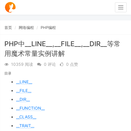
Togg
navig
首页
网络编程
PHP编程
PHP中__LINE__,__FILE__,__DIR__等常
用魔术常量实例讲解
10359 阅读
0 评论
0 点赞
目录
__LINE__
__FILE__
__DIR__
__FUNCTION__
__CLASS__
__TRAIT__