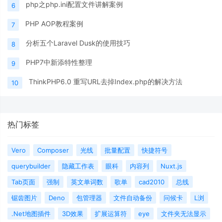
php之php.ini配置文件讲解案例
6
PHP AOP教程案例
7
分析五个Laravel Dusk的使用技巧
8
PHP7中新添特性整理
9
ThinkPHP6.0 重写URL去掉Index.php的解决方法
10
热门标签
Vero
Composer
光线
批量配置
快捷符号
querybuilder
隐藏工作表
眼科
内容列
Nuxt.js
Tab页面
强制
英文单词数
歌单
cad2010
总线
锯齿图片
Deno
包管理器
文件自动备份
问候卡
L浏
.Net地图插件
3D效果
扩展运算符
eye
文件夹无法显示