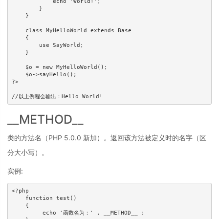
            echo 'World!'; 

        } 

    }

    class MyHelloWorld extends Base 

    { 

        use SayWorld; 

    } 

    $o = new MyHelloWorld(); 

    $o->sayHello(); 

?>

//以上例程会输出：Hello World!
__METHOD__
类的方法名（PHP 5.0.0 新加）。返回该方法被定义时的名字（区
分大小写）。
实例:
<?php 

    function test() 

    {

         echo '函数名为：' . __METHOD__ ; 
