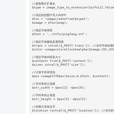
//获取图片扩展名

$type = image_type_to_extension($info[2],false
//动态的把图片导入内存中

$fun = "imagecreatefrom{$type}";

$image = $fun($img);

//指定字体类型

$font = '../ttfs/pingfang.ttf';

//指定字体颜色及透明度

$trans = intval($_POST['trans']); //水印字体的透
$color =imagecolorallocatealpha($image,255,255
//指定字体内容及大小

$content= trim($_POST['content']);

$size= intval($_POST['size']);

//计算字符串宽高

$pos =imagettfbbox($size,0,$font, $content);

//字符串所占宽度

$str_width = $pos[2] -$pos[0];

//字符串所占高度

$str_height = $pos[5] -$pos[3];

//给图片添加文字

$location =intval($_POST['location']); //水印的