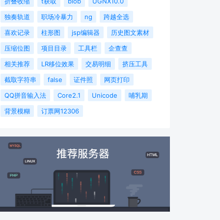
折叠收缩
t获取
blob
UGNX10.0
独奏轨道
职场冷暴力
ng
跨越全选
喜欢记录
柱形图
jsp编辑器
历史图文素材
压缩位图
项目目录
工具栏
企查查
相关推荐
LR移位效果
交易明细
挤压工具
截取字符串
false
证件照
网页打印
QQ拼音输入法
Core2.1
Unicode
哺乳期
背景模糊
订票网12306