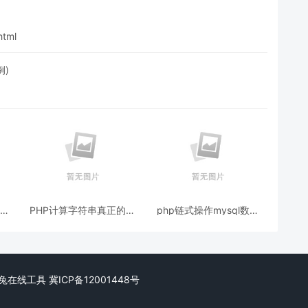
html
例)
有文
PHP计算字符串真正的宽
php链式操作mysql数据
度和高度像素（图片加文
库(封装类带使用示例)
字水印示例）
ed. 阿兔在线工具
冀ICP备12001448号