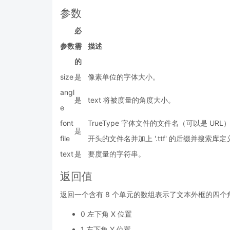
参数
必
参数
需
描述
的
size
是
像素单位的字体大小。
angl
是
text 将被度量的角度大小。
e
font
TrueType 字体文件的文件名（可以是 URL
是
file
开头的文件名并加上 '.ttf' 的后缀并搜索库
text
是
要度量的字符串。
返回值
返回一个含有 8 个单元的数组表示了文本外框的四个
0 左下角 X 位置
1 左下角 Y 位置