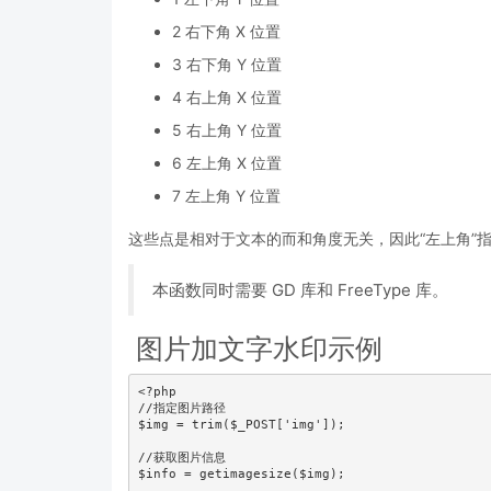
2 右下角 X 位置
3 右下角 Y 位置
4 右上角 X 位置
5 右上角 Y 位置
6 左上角 X 位置
7 左上角 Y 位置
这些点是相对于文本的而和角度无关，因此“左上角”
本函数同时需要 GD 库和 FreeType 库。
图片加文字水印示例
<?php

//指定图片路径

$img = trim($_POST['img']);

//获取图片信息

$info = getimagesize($img);
