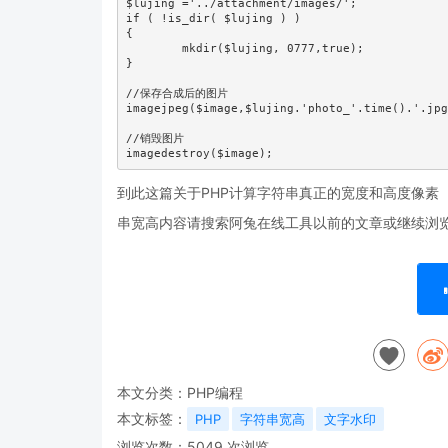
$lujing ='../attachment/images/';

if ( !is_dir( $lujing ) )

{

	mkdir($lujing, 0777,true);

}

//保存合成后的图片

imagejpeg($image,$lujing.'photo_'.time().'.jpg
//销毁图片

imagedestroy($image);
到此这篇关于PHP计算字符串真正的宽度和高度像素
串宽高内容请搜索阿兔在线工具以前的文章或继续浏
本文分类：
PHP编程
本文标签：
PHP
字符串宽高
文字水印
浏览次数：
5049
次浏览