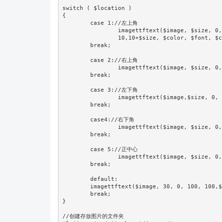
switch ( $location )

{

	case 1://左上角

		imagettftext($image, $size, 0,

		10,10+$size, $color, $font, $content);

	break;

	case 2://右上角

		imagettftext($image, $size, 0,$width-$str_width-10, 10+$size,$color, $font,$content);

	break;

	case 3://左下角

		imagettftext($image,$size, 0, 10,$height-10, $color, $font, $content);

	break;

	case4://右下角

		imagettftext($image, $size, 0,$width-$str_width-10,$height-10, $color, $font,$content);

	break;

	case 5://正中心

		imagettftext($image, $size, 0,$width/2-$str_width/2,$height/2-$str_height/2, $color, $font,$content);

	break;

	default:

	imagettftext($image, 30, 0, 100, 100,$color, $font, $content);

	break;

}

//创建存放图片的文件夹
