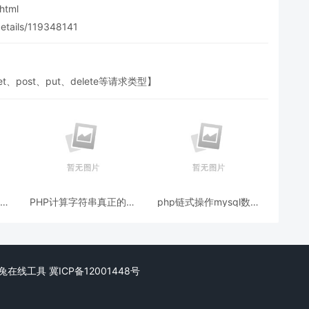
html
etails/119348141
get、post、put、delete等请求类型】
有文
PHP计算字符串真正的宽
php链式操作mysql数据
度和高度像素（图片加文
库(封装类带使用示例)
字水印示例）
ed. 阿兔在线工具
冀ICP备12001448号