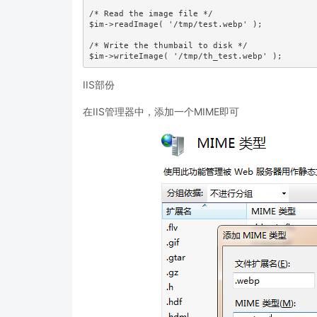
/* Read the image file */

$im->readImage( '/tmp/test.webp' );

/* Write the thumbail to disk */

$im->writeImage( '/tmp/th_test.webp' );
IIS部份
在IIS管理器中，添加一个MIME即可