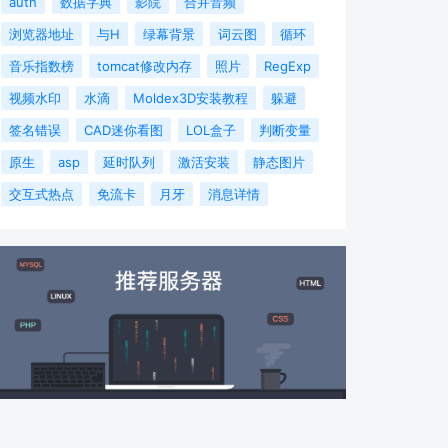
auth
数据字典
影院
合并音频
浏览器地址
与H
绿幕背景
词云图
循环
音乐指数榜
tomcat修改内存
照片
RegExp
视频水印
水滴
Moldex3D安装教程
躲避
签名错误
CAD迷你看图
LOL盒子
判断变量
原生
asp
延时队列
激活安装
静态图片
交互式热点
免流卡
月牙
消息详情