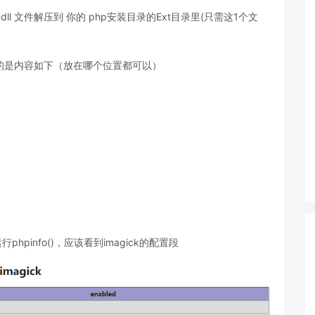
k.dll 文件解压到 你的 php安装目录的Ext目录里(只需这1个文
添加的是内容如下（放在哪个位置都可以）
行phpinfo()，应该看到imagick的配置段