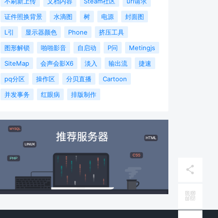
不刷新上传
文档内容
Steam社区
url请求
证件照换背景
水滴图
树
电源
封面图
L引
显示器颜色
Phone
挤压工具
图形解锁
啪啪影音
自启动
P问
Metingjs
SiteMap
会声会影X6
淡入
输出流
捷速
pq分区
操作区
分贝直播
Cartoon
并发事务
红眼病
排版制作