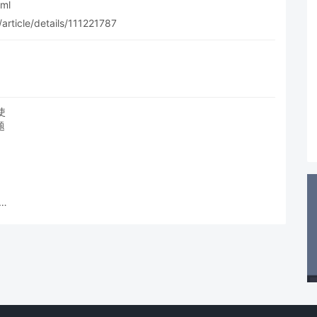
tml
ticle/details/111221787
使用
题