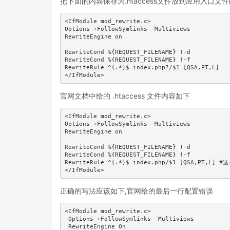
把下面的内容保存为.htaccess文件放到应用入口文
<IfModule mod_rewrite.c>

Options +FollowSymlinks -Multiviews

RewriteEngine on

RewriteCond %{REQUEST_FILENAME} !-d

RewriteCond %{REQUEST_FILENAME} !-f

RewriteRule ^(.*)$ index.php?/$1 [QSA,PT,L]

</IfModule>
官网文档中给的 .htaccess 文件内容如下
<IfModule mod_rewrite.c>

Options +FollowSymlinks -Multiviews

RewriteEngine on

RewriteCond %{REQUEST_FILENAME} !-d

RewriteCond %{REQUEST_FILENAME} !-f

RewriteRule ^(.*)$ index.php/$1 [QSA,PT,L] #
正确的写法应该如下,官网给的最后一行配置错误
<IfModule mod_rewrite.c>

 Options +FollowSymlinks -Multiviews

 RewriteEngine On
