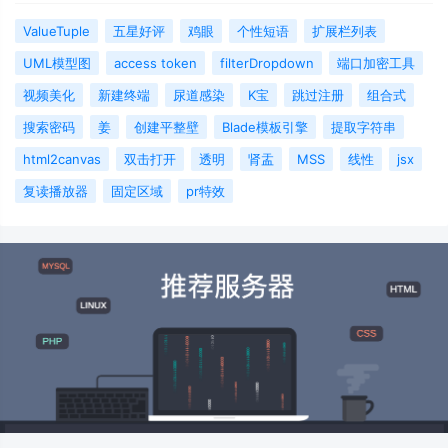
ValueTuple
五星好评
鸡眼
个性短语
扩展栏列表
UML模型图
access token
filterDropdown
端口加密工具
视频美化
新建终端
尿道感染
K宝
跳过注册
组合式
搜索密码
姜
创建平整壁
Blade模板引擎
提取字符串
html2canvas
双击打开
透明
肾盂
MSS
线性
jsx
复读播放器
固定区域
pr特效