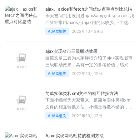
朋友们下面随着小编来一起学习吧
ajax、axios和fetch之间优缺点重点对比总结
今天被问到用没用过ajax&amp;nbsp;axios,我
回答经常用axios,但ajax用的比较少,下面这篇
文章主要给大家介绍了关于ajax、axios和
AJAX相关
2022年10月29日
fetch之间优缺点重点对比总结的相关资料,需
要的朋友可以参考下
ajax实现省市三级联动效果
这篇文章主要为大家详细介绍了ajax实现省市
三级联动效果，具有一定的参考价值，感兴趣
的小伙伴们可以参考一下
AJAX相关
2022年10月12日
简单实体类和xml文件的相互转换方法
下面小编就为大家带来一篇简单实体类和xml
文件的相互转换方法。小编觉得挺不错的，现
在就分享给大家，也给大家做个参考。一起跟
AJAX相关
2022年10月12日
随小编过来看看吧
Ajax 实现网站劫持的检测方法