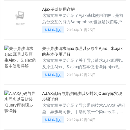
要的朋友可以参考下
Ajax基础使用详解
这篇文章主要介绍了Ajax基础使用详解，是前
后台交互的能⼒&amp;nbsp;也就是我们客户
端给服务端发送消息的⼯具，以及接受响应的
AJAX相关
2024年01月25日
⼯具，本篇就来对ajax基础进行详细讲解,需要
的朋友可以参考下
关于异步请求ajax原理以及原生Ajax、$.ajax
的基本使用详解
这篇文章主要介绍了关于异步请求ajax原理以
及原生Ajax、$.ajax的基本使用详解,ajax现在
是前后端交互的重要工具，可以说，只要从事
AJAX相关
2023年12月26日
于it行业，ajax那就是必须要掌握的一名技术，
下面我们就来对ajax进行介绍,需要的朋友可以
参考下
AJAX乱码与异步同步以及封装jQuery库实现
步骤详解
这篇文章主要介绍了异步通信技术AJAX乱码问
题、异步与同步、手动封装一个jQuery库，文
中通过示例代码介绍的非常详细，对大家的学
AJAX相关
2022年12月04日
习或者工作具有一定的参考学习价值，需要的