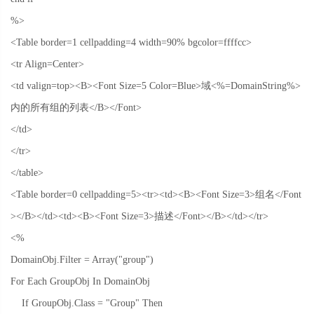
%>
<Table border=1 cellpadding=4 width=90% bgcolor=ffffcc>
<tr Align=Center>
<td valign=top><B><Font Size=5 Color=Blue>
域
<%=DomainString%>
内的所有组的列表
</B></Font>
</td>
</tr>
</table>
<Table border=0 cellpadding=5><tr><td><B><Font Size=3>
组名
</Font
></B></td><td><B><Font Size=3>
描述
</Font></B></td></tr>
<%
DomainObj.Filter = Array("group")
For Each GroupObj In DomainObj
If GroupObj.Class = "Group" Then