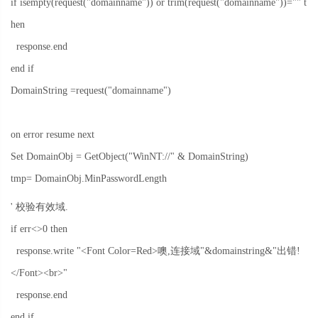
if isempty(request("domainname")) or trim(request("domainname"))="" t
hen
response.end
end if
DomainString =request("domainname")
on error resume next
Set DomainObj = GetObject("WinNT://" & DomainString)
tmp= DomainObj.MinPasswordLength
'
校验有效域
.
if err<>0 then
response.write "<Font Color=Red>
噢
,
连接域
"&domainstring&"
出错
!
</Font><br>"
response.end
end if