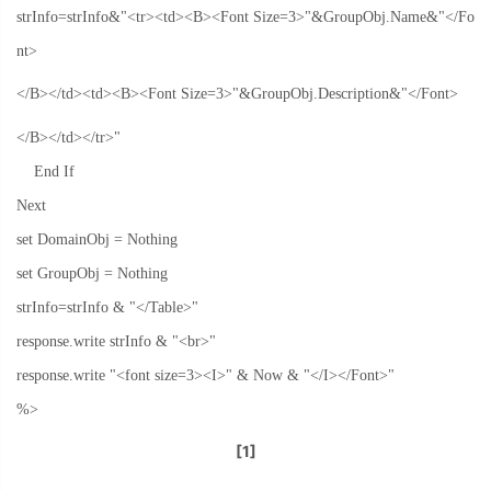
strInfo=strInfo&"<tr><td><B><Font Size=3>"&GroupObj.Name&"</Fo
nt>
</B></td><td><B><Font Size=3>"&GroupObj.Description&"</Font>
</B></td></tr>"
End If
Next
set DomainObj = Nothing
set GroupObj = Nothing
strInfo=strInfo & "</Table>"
response.write strInfo & "<br>"
response.write "<font size=3><I>" & Now & "</I></Font>"
%>
[1]