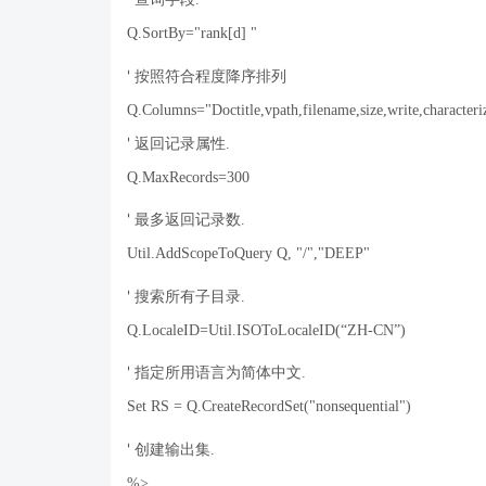
Q.SortBy="rank[d] "
'
按照符合程度降序排列
Q.Columns="Doctitle,vpath,filename,size,write,characteri
'
返回记录属性
.
Q.MaxRecords=300
'
最多返回记录数
.
Util.AddScopeToQuery Q, "/","DEEP"
'
搜索所有子目录
.
Q.LocaleID=Util.ISOToLocaleID(
“
ZH-CN
”
)
'
指定所用语言为简体中文
.
Set RS = Q.CreateRecordSet("nonsequential")
'
创建输出集
.
%>