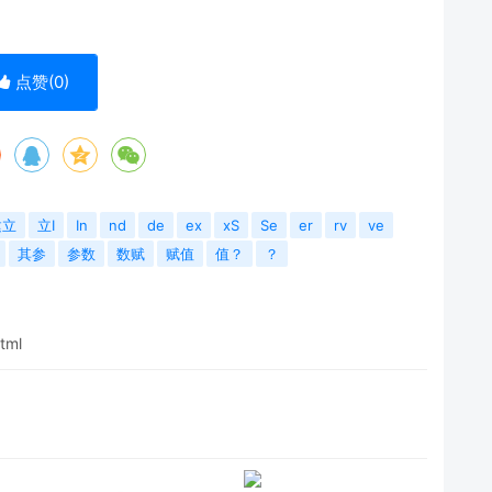
点赞(
0
)
建立
立I
In
nd
de
ex
xS
Se
er
rv
ve
其参
参数
数赋
赋值
值？
？
tml