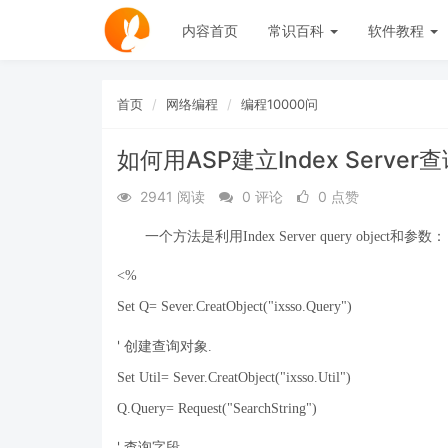
内容首页
常识百科
软件教程
首页
网络编程
编程10000问
如何用ASP建立Index Serv
2941 阅读
0 评论
0 点赞
一个方法是利用
Index Server query object
和参数：
<%
Set Q= Sever.CreatObject("ixsso.Query")
'
创建查询对象
.
Set Util= Sever.CreatObject("ixsso.Util")
Q.Query= Request("SearchString")
'
查询字段
.