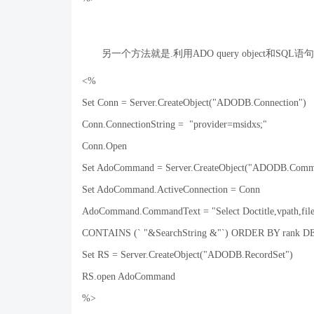
另一个方法就是
.
利用
ADO query object
和
SQL
语句
<%
Set Conn = Server.CreateObject("ADODB.Connection")
Conn.ConnectionString = "provider=msidxs;"
Conn.Open
Set AdoCommand = Server.CreateObject("ADODB.Comm
Set AdoCommand.ActiveConnection = Conn
AdoCommand.CommandText = "Select Doctitle,vpath,fil
CONTAINS (` "&SearchString &"`) ORDER BY rank D
Set RS = Server.CreateObject("ADODB.RecordSet")
RS.open AdoCommand
%>