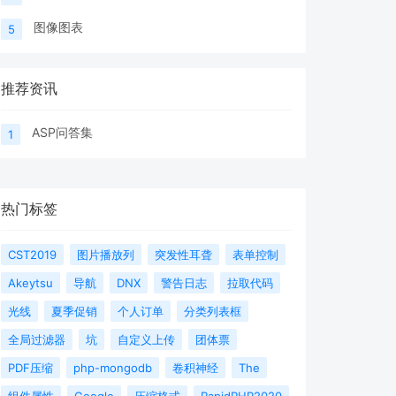
图像图表
5
推荐资讯
ASP问答集
1
热门标签
CST2019
图片播放列
突发性耳聋
表单控制
Akeytsu
导航
DNX
警告日志
拉取代码
光线
夏季促销
个人订单
分类列表框
全局过滤器
坑
自定义上传
团体票
PDF压缩
php-mongodb
卷积神经
The
组件属性
Google
压缩格式
RapidPHP2020