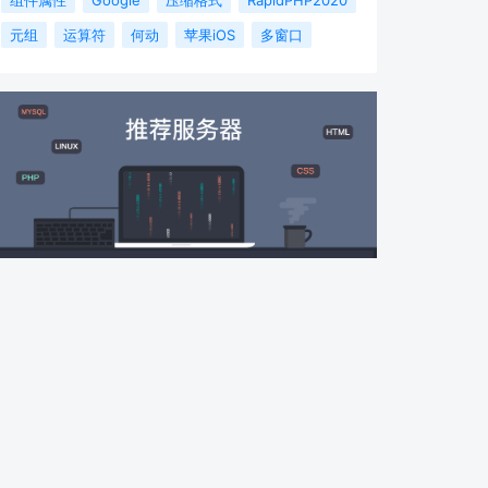
元组
运算符
何动
苹果iOS
多窗口