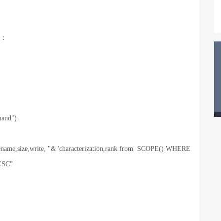
：
and")
ename,size,write, "&"characterization,rank from SCOPE() WHERE
ESC"