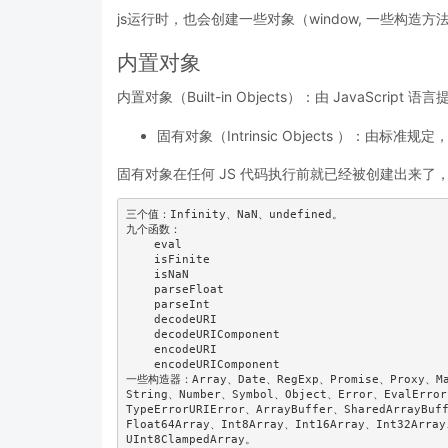
js运行时，也会创建一些对象（window, 一些构造方
内置对象
内置对象（Built-in Objects）：由 JavaScript 
固有对象（Intrinsic Objects ）：由标准规
固有对象在任何 JS 代码执行前就已经被创建出来了
三个值：Infinity、NaN、undefined。

九个函数：

    eval

    isFinite

    isNaN

    parseFloat

    parseInt

    decodeURI

    decodeURIComponent

    encodeURI

    encodeURIComponent

一些构造器：Array、Date、RegExp、Promise、Proxy、Map
String、Number、Symbol、Object、Error、EvalError
TypeErrorURIError、ArrayBuffer、SharedArrayBuf
Float64Array、Int8Array、Int16Array、Int32Array
UInt8ClampedArray。
