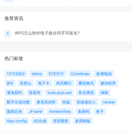
推荐资讯
WPS怎么制作电子版合同手写签名?
1
热门标签
12123消分
ddms
打印尺寸
Coreldraw
检测电池
的X
老君山
电子卡
跨页断行
重排格式
驱动程序
避免延时
容器类
VueLazyLoad
音乐增强
淋病
数字出现次数
麦克风侦听
转盘
职场老好人
navbar
圆形目录
JFrame
htmlentities
条形码
鱼干
App.config
AE合成
渐变圆形
套用模板