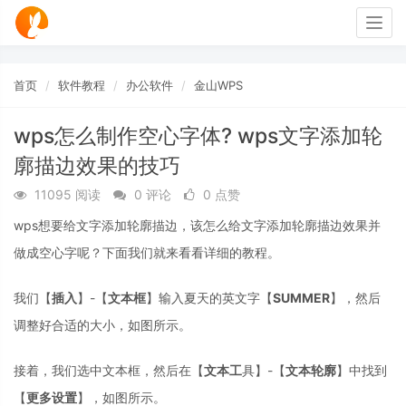
Togg
navig
首页
软件教程
办公软件
金山WPS
wps怎么制作空心字体? wps文字添加轮
廓描边效果的技巧
11095 阅读
0 评论
0 点赞
wps想要给文字添加轮廓描边，该怎么给文字添加轮廓描边效果并
做成空心字呢？下面我们就来看看详细的教程。
我们【
插入
】-【
文本框
】输入夏天的英文字【
SUMMER
】，然后
调整好合适的大小，如图所示。
接着，我们选中文本框，然后在【
文本工
具】-【
文本轮廓
】中找到
【
更多设置
】，如图所示。